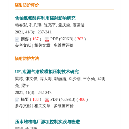
 2021, 41(3): 237-241.
 (
 )
 302
)
 |
 |
 2021, 41(3): 242-247.
 (
 )
 486
)
 |
 |