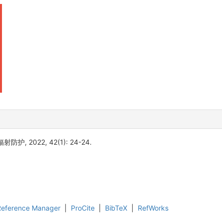
, 2022, 42(1): 24-24.
Reference Manager
|
ProCite
|
BibTeX
|
RefWorks