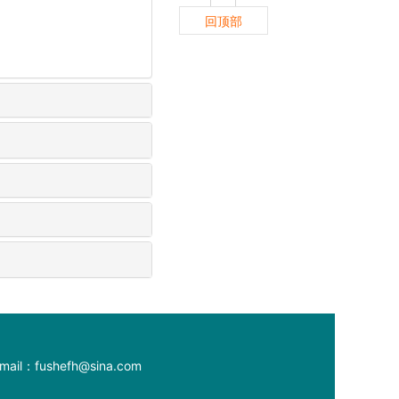
回顶部
：fushefh@sina.com